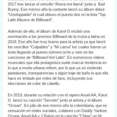
2017 tras lanzar el sencillo “Ahora me llama” junto a  Bad 
Bunny. Ese mismo año la cantante lanzó su álbum debut 
“Unstoppable” el cual obtuvo el puesto dos en la lista “Top 
Latin Albums de Billboard”.
Además de ello, el álbum de Karol G recibió una 
nominación a los premios Billboard de la música latina en 
2018. Ese año fue muy bueno para la artista ya que lanzó 
los sencillos “Culpables” y “Mi cama” los cuales fueron un 
éxito llegando al puesto número ocho y seis en las 
canciones de “Billboard Hot Latin”. En numerosos videos 
musicales que ella protagoniza suele marcar tendencia en 
lo que a moda urbana refiere, por lo que ya se vistiendo 
pantalones, transparencias o algún traje de baño lo que ella 
hace es imitado por miles de fans, incluyendo sus 
elecciones de color de cabello.
En 2019, durante su relación con el rapero Anuel AA, Karol 
G  lanzó su canción “Secreto” junto al artista y el álbum 
“Ocean”. En julio de ese mismo año la colombiana, que es 
sensación en redes sociales, colaboró con Daddy Yankee, 
Ozuna, Anuel AA y J Balvin en la canción “China” un hit 