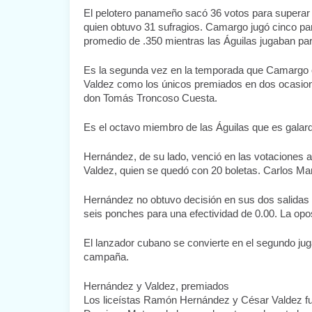
El pelotero panameño sacó 36 votos para superar 
quien obtuvo 31 sufragios. Camargo jugó cinco part
promedio de .350 mientras las Águilas jugaban pa
Es la segunda vez en la temporada que Camargo obt
Valdez como los únicos premiados en dos ocasion
don Tomás Troncoso Cuesta.
Es el octavo miembro de las Águilas que es galar
Hernández, de su lado, venció en las votaciones al
Valdez, quien se quedó con 20 boletas. Carlos Mart
Hernández no obtuvo decisión en sus dos salidas d
seis ponches para una efectividad de 0.00. La opos
El lanzador cubano se convierte en el segundo juga
campaña.
Hernández y Valdez, premiados
Los liceístas Ramón Hernández y César Valdez fu