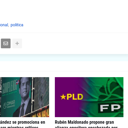
ional
politica
ández se promociona en
Rubén Maldonado propone gran
re mientras críticos
alianza opositora encabezada por