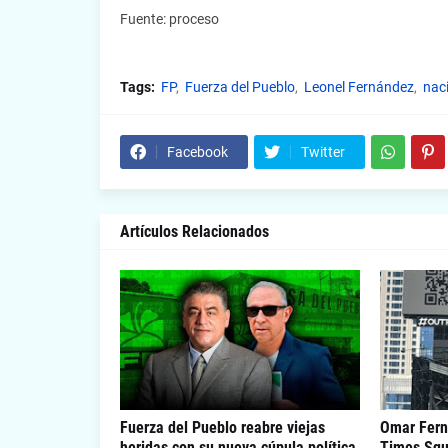
Fuente: proceso
Tags:
FP
Fuerza del Pueblo
Leonel Fernández
nac
Facebook
Twitter
Artículos Relacionados
Fuerza del Pueblo reabre viejas
Omar Fern
heridas con su nueva cúpula política
Times Squa