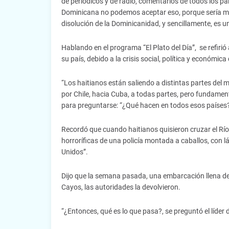
de periódicos y de radio, comentarios de todos los pa
Dominicana no podemos aceptar eso, porque sería mir
disolución de la Dominicanidad, y sencillamente, es u
Hablando en el programa “El Plato del Día”, se refiri
su país, debido a la crisis social, política y económica
“Los haitianos están saliendo a distintas partes del
por Chile, hacia Cuba, a todas partes, pero fundament
para preguntarse: “¿Qué hacen en todos esos países?
Recordó que cuando haitianos quisieron cruzar el Río
horroríficas de una policía montada a caballos, con lá
Unidos”.
Dijo que la semana pasada, una embarcación llena de 
Cayos, las autoridades la devolvieron.
“¿Entonces, qué es lo que pasa?, se preguntó el líder 