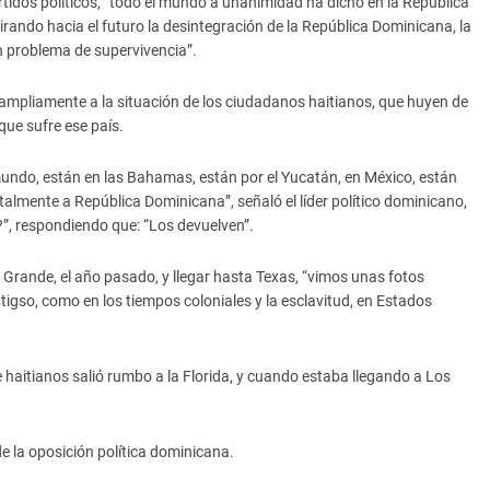
rtidos políticos, “todo el mundo a unanimidad ha dicho en la República
ando hacia el futuro la desintegración de la República Dominicana, la
n problema de supervivencia”.
ó ampliamente a la situación de los ciudadanos haitianos, que huyen de
 que sufre ese país.
 mundo, están en las Bahamas, están por el Yucatán, en México, están
almente a República Dominicana”, señaló el líder político dominicano,
”, respondiendo que: “Los devuelven”.
 Grande, el año pasado, y llegar hasta Texas, “vimos unas fotos
tigso, como en los tiempos coloniales y la esclavitud, en Estados
haitianos salió rumbo a la Florida, y cuando estaba llegando a Los
de la oposición política dominicana.