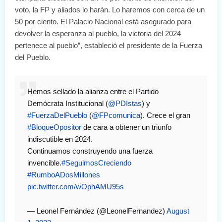
voto, la FP y aliados lo harán. Lo haremos con cerca de un
50 por ciento. El Palacio Nacional está asegurado para
devolver la esperanza al pueblo, la victoria del 2024
pertenece al pueblo”, estableció el presidente de la Fuerza
del Pueblo.
Hemos sellado la alianza entre el Partido
Demócrata Institucional (
@PDIstas
) y
#FuerzaDelPueblo
(
@FPcomunica
). Crece el gran
#BloqueOpositor
de cara a obtener un triunfo
indiscutible en 2024.
Continuamos construyendo una fuerza
invencible.
#SeguimosCreciendo
#RumboADosMillones
pic.twitter.com/wOphAMU95s
— Leonel Fernández (@LeonelFernandez)
August