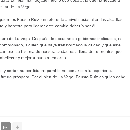
sadas también han dejado mucho que desear, lo que ha llevado a
estar de La Vega.
 quiere es Fausto Ruiz, un referente a nivel nacional en las alcadías
e y honesta para liderar este cambio debería ser él.
 futuro de La Vega. Después de décadas de gobiernos ineficaces, es
ial comprobado, alguien que haya transformado la ciudad y que esté
ambio. La historia de nuestra ciudad está llena de referentes que,
mbellecer y mejorar nuestro entorno.
, y sería una pérdida irreparable no contar con la experiencia
futuro próspero. Por el bien de La Vega, Fausto Ruíz es quien debe