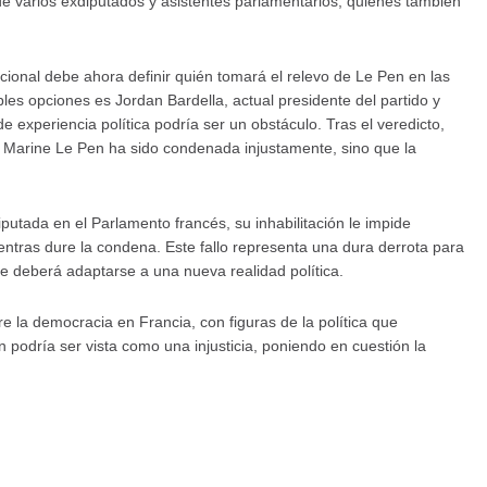
a de varios exdiputados y asistentes parlamentarios, quienes también
cional debe ahora definir quién tomará el relevo de Le Pen en las
les opciones es Jordan Bardella, actual presidente del partido y
experiencia política podría ser un obstáculo. Tras el veredicto,
o Marine Le Pen ha sido condenada injustamente, sino que la
tada en el Parlamento francés, su inhabilitación le impide
entras dure la condena. Este fallo representa una dura derrota para
ue deberá adaptarse a una nueva realidad política.
 la democracia en Francia, con figuras de la política que
 podría ser vista como una injusticia, poniendo en cuestión la