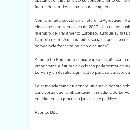
obstante, el tribunal dictó su condena, junto con l
fueron declarados culpables del esquema.
Con la mirada puesta en el futuro, la Agrupación Na
elecciones presidenciales de 2027. Una de las posib
miembro del Parlamento Europeo, aunque su falta de 
Bardella expresó en las redes sociales que "no sol
democracia francesa ha sido ejecutada".
Aunque Le Pen podrá conservar su escaño como dipu
presentarse a futuras elecciones parlamentarias mi
Le Pen y un desafío significativo para su partido, q
La sentencia también genera un amplio debate sobre
consideran que la inhabilitación inmediata de Le Pen
equidad en los procesos judiciales y políticos.
Fuente: BBC