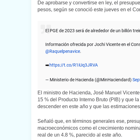
De aprobarse y convertirse en ley, el presupue
pesos, según se conoció este jueves en el Con
El PGE de 2023 será de alrededor de un billón trei
Información ofrecida por Jochi Vicente en el Cons
@Raquelpenavice
.
➡️
https://t.co/R1iUq3JRVA
— Ministerio de Hacienda (@MinHaciendard)
Sep
El ministro de Hacienda, José Manuel Vicente
15 % del Producto Interno Bruto (PIB) y que l
descender en este año y que las estimaciones
Señaló que, en términos generales ese, presu
macroeconómicos como el crecimiento nominal
real de un 4.8 %, parecido al este año.