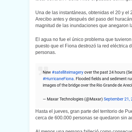
Una de las instantáneas, obtenidas el 20 y el 
Arecibo antes y después del paso del huracán.
magnitud de las inundaciones que anegaron la z
El agua no fue el único problema que tuvieron 
puesto que el Fiona destrozó la red eléctrica 
personas.
New
#satelliteimagery
over the past 24 hours (S
#HurricaneFiona
. Flooded fields and sediment r
images of the bridge over the Rio Grande de Arec
— Maxar Technologies (@Maxar)
September 21, 
Hasta el jueves, gran parte del territorio de 
cerca de 600.000 personas se quedaron sin ac
Al menos una persona falleció como consecue