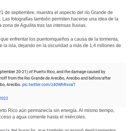
21 de septiembre, muestra el aspecto del río Grande de
 Las fotografías también permiten hacerse una idea de la
ona de Aguilita tras las intensas lluvias.
que enfrentar los puertorriqueños a causa de la tormenta,
de la isla, dejando en la oscuridad a más de 1,4 millones de
eptember 20-21) of Puerto Rico, and the damage caused by
unoff from the Rio Grande de Arecibo, Arecibo and before/after
ibo, Arecibo.
pic.twitter.com/z40WhRvoaT
2022
Puerto Rico aún permanecía sin energía. Al mismo tiempo,
ceso a agua corriente hasta el miércoles.
ncia del huracán, que también ocasionó deslizamientos,