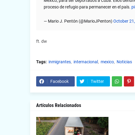
México, para ser deportados a Cuba. Ellos denunc
proceso de refugio para permanecer en el país.
p
— Mario J. Pentón (@MarioJPenton)
October 21
ft. dw
Tags:
inmigrantes
internacional
mexico
Noticias
Facebook
Twitter
Artículos Relacionados