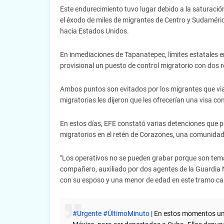
Este endurecimiento tuvo lugar debido a la saturaci
el éxodo de miles de migrantes de Centro y Sudamérica
hacia Estados Unidos.
En inmediaciones de Tapanatepec, límites estatales 
provisional un puesto de control migratorio con dos r
Ambos puntos son evitados por los migrantes que vi
migratorias les dijeron que les ofrecerían una visa co
En estos días, EFE constató varias detenciones que p
migratorios en el retén de Corazones, una comunida
"Los operativos no se pueden grabar porque son tema
compañero, auxiliado por dos agentes de la Guardia
con su esposo y una menor de edad en este tramo car
#Urgente
#ÚltimoMinuto
| En estos momentos un 