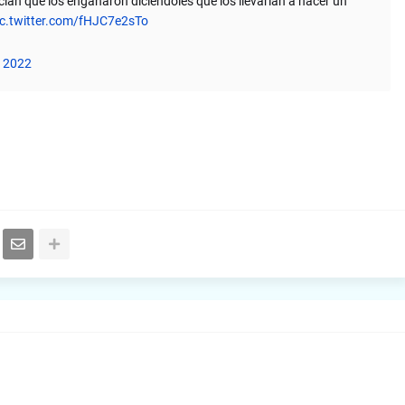
ian que los engañaron diciéndoles que los llevarían a hacer un
ic.twitter.com/fHJC7e2sTo
, 2022