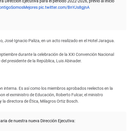
Dirección Ejecutiva para el período 2022-2026, previo al inicio
ontigoSomosMejores
pic.twitter.com/BnYJs8gjnA
o, José Ignacio Paliza, en un acto realizado en el Hotel Jaragua.
eptiembre durante la celebración de la XXI Convención Nacional
del presidente de la República, Luis Abinader.
ón interna. Es así como los miembros aprobados reelectos en la
n el exministro de Educación, Roberto Fulcar, el ministro
y la directora de Ética, Milagros Ortiz Bosch.
aria de nuestra nueva Dirección Ejecutiva: