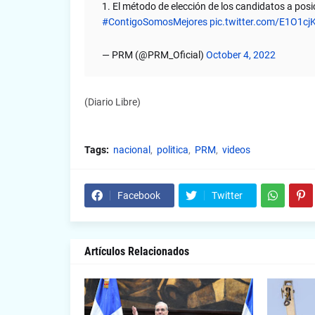
1. El método de elección de los candidatos a pos
#ContigoSomosMejores
pic.twitter.com/E1O1cj
— PRM (@PRM_Oficial)
October 4, 2022
(Diario Libre)
Tags:
nacional
politica
PRM
videos
Facebook
Twitter
Artículos Relacionados