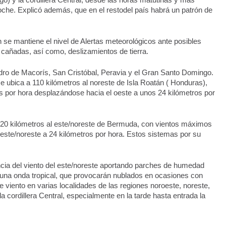
) y la cordillera Central, desde las horas matutinas y más 
oche. Explicó además, que en el restodel país habrá un patrón de 
 se mantiene el nivel de Alertas meteorológicos ante posibles 
 cañadas, así como, deslizamientos de tierra.
dro de Macorís, San Cristóbal, Peravia y el Gran Santo Domingo. 
e ubica a 110 kilómetros al noreste de Isla Roatán ( Honduras), 
 por hora desplazándose hacia el oeste a unos 24 kilómetros por 
220 kilómetros al este/noreste de Bermuda, con vientos máximos 
este/noreste a 24 kilómetros por hora. Estos sistemas por su 
cia del viento del este/noreste aportando parches de humedad 
 una onda tropical, que provocarán nublados en ocasiones con 
 viento en varias localidades de las regiones noroeste, noreste, 
 cordillera Central, especialmente en la tarde hasta entrada la 