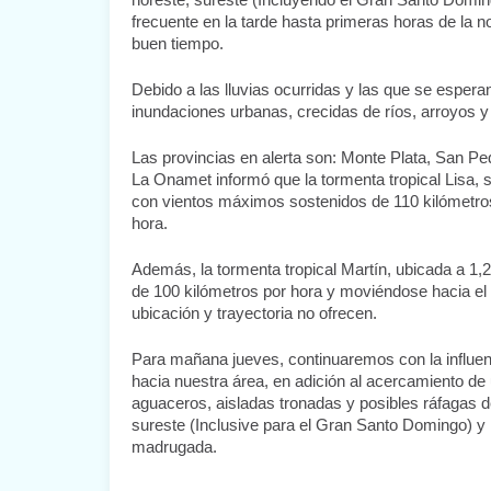
noreste, sureste (Incluyendo el Gran Santo Domingo
frecuente en la tarde hasta primeras horas de la n
buen tiempo.
Debido a las lluvias ocurridas y las que se esperan
inundaciones urbanas, crecidas de ríos, arroyos y
Las provincias en alerta son: Monte Plata, San Pe
La Onamet informó que la tormenta tropical Lisa, s
con vientos máximos sostenidos de 110 kilómetros
hora.
Además, la tormenta tropical Martín, ubicada a 1,
de 100 kilómetros por hora y moviéndose hacia el 
ubicación y trayectoria no ofrecen.
Para mañana jueves, continuaremos con la influen
hacia nuestra área, en adición al acercamiento de
aguaceros, aisladas tronadas y posibles ráfagas de
sureste (Inclusive para el Gran Santo Domingo) y la
madrugada.