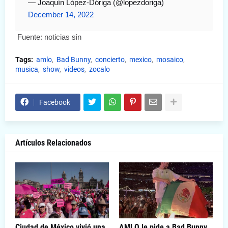
— Joaquín López-Dóriga (@lopezdoriga) 
December 14, 2022
Fuente: noticias sin
Tags:
amlo
Bad Bunny
concierto
mexico
mosaico
musica
show
videos
zocalo
Facebook
Artículos Relacionados
Ciudad de México vivió una
AMLO le pide a Bad Bunny