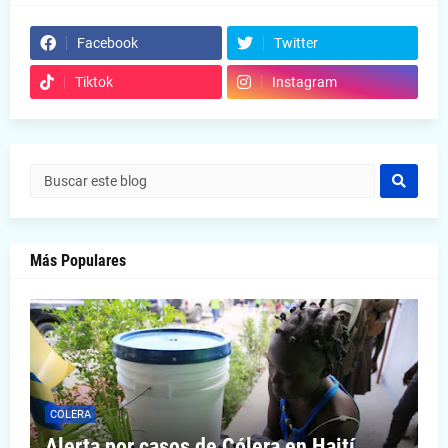
Facebook
Twitter
Tiktok
Instagram
Más Populares
COLERA
Alerta por casos de Cólera en Haití