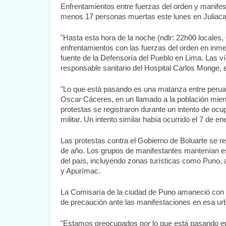
Enfrentamientos entre fuerzas del orden y manifest
menos 17 personas muertas este lunes en Juliaca, 
"Hasta esta hora de la noche (ndlr: 22h00 locales
enfrentamientos con las fuerzas del orden en inmed
fuente de la Defensoría del Pueblo en Lima. Las víc
responsable sanitario del Hospital Carlos Monge, e
"Lo que está pasando es una matanza entre peruano
Oscar Cáceres, en un llamado a la población mientr
protestas se registraron durante un intento de ocup
militar. Un intento similar había ocurrido el 7 de en
Las protestas contra el Gobierno de Boluarte se rein
de año. Los grupos de manifestantes mantenían es
del país, incluyendo zonas turísticas como Puno, a
y Apurímac.
La Comisaría de la ciudad de Puno amaneció con un
de precaución ante las manifestaciones en esa urbe
"Estamos preocupados por lo que está pasando en l