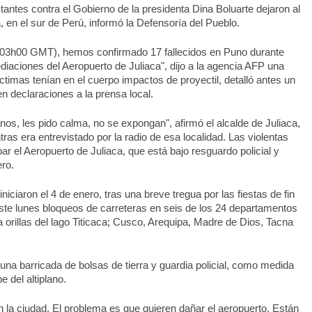
antes contra el Gobierno de la presidenta Dina Boluarte dejaron al 
en el sur de Perú, informó la Defensoría del Pueblo.
, 03h00 GMT), hemos confirmado 17 fallecidos en Puno durante 
iaciones del Aeropuerto de Juliaca", dijo a la agencia AFP una 
timas tenían en el cuerpo impactos de proyectil, detalló antes un 
n declaraciones a la prensa local.
s, les pido calma, no se expongan", afirmó el alcalde de Juliaca, 
as era entrevistado por la radio de esa localidad. Las violentas 
ar el Aeropuerto de Juliaca, que está bajo resguardo policial y 
ero.
iciaron el 4 de enero, tras una breve tregua por las fiestas de fin 
te lunes bloqueos de carreteras en seis de los 24 departamentos 
 orillas del lago Titicaca; Cusco, Arequipa, Madre de Dios, Tacna 
a barricada de bolsas de tierra y guardia policial, como medida 
 del altiplano.
a ciudad. El problema es que quieren dañar el aeropuerto. Están 