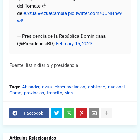
del Tomate 🍅
de
#Azua
.
#AzuaCambia
pic.twitter.com/QUNHnv9I
wB
— Presidencia de la República Dominicana
(@PresidenciaRD)
February 15, 2023
Fuente: listin diario y presidencia
Tags:
Abinader
azua
cirncunvalacion
gobierno
nacional
Obras
provincias
transito
vias
Facebook
Artículos Relacionados