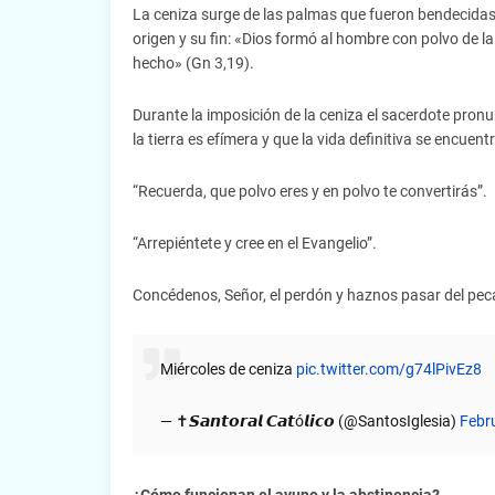
La ceniza surge de las palmas que fueron bendecidas 
origen y su fin: «Dios formó al hombre con polvo de la t
hecho» (Gn 3,19).
Durante la imposición de la ceniza el sacerdote pronun
la tierra es efímera y que la vida definitiva se encuentra
“Recuerda, que polvo eres y en polvo te convertirás”.
“Arrepiéntete y cree en el Evangelio”.
Concédenos, Señor, el perdón y haznos pasar del pecad
Miércoles de ceniza
pic.twitter.com/g74lPivEz8
— ✝️𝙎𝙖𝙣𝙩𝙤𝙧𝙖𝙡 𝘾𝙖𝙩ó𝙡𝙞𝙘𝙤 (@SantosIglesia)
Febr
¿Cómo funcionan el ayuno y la abstinencia?