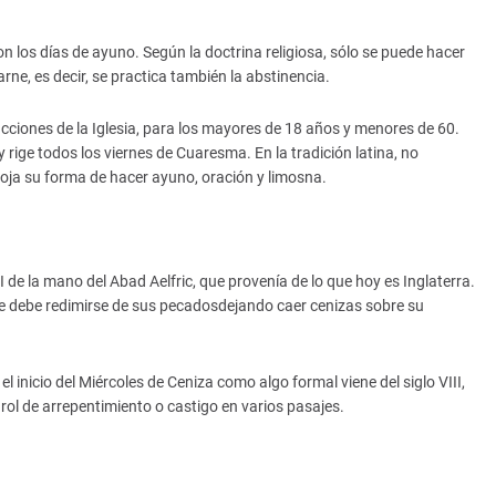
n los días de ayuno. Según la doctrina religiosa, sólo se puede hacer
e, es decir, se practica también la abstinencia.
ucciones de la Iglesia, para los mayores de 18 años y menores de 60.
 rige todos los viernes de Cuaresma. En la tradición latina, no
coja su forma de hacer ayuno, oración y limosna.
II de la mano del Abad Aelfric, que provenía de lo que hoy es Inglaterra.
bre debe redimirse de sus pecadosdejando caer cenizas sobre su
el inicio del Miércoles de Ceniza como algo formal viene del siglo VIII,
rol de arrepentimiento o castigo en varios pasajes.