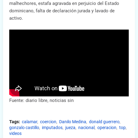
malhechores, estafa agravada en perjuicio del Estado
dominicano, falta de declaración jurada y lavado de
activo.
Fuente: diario libre, noticias sin
Tags:
calamar
coercion
Danilo Medina
donald guerrero
gonzalo castillo
imputados
jueza
nacional
operacion
top
videos