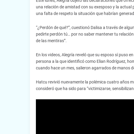
Este lunes, Alegría objetó las declaraciones que ofre
una relación de amistad con su exesposo y la actual 
una falta de respeto la situación que habrían generad
“¿Perdón de qué?”, cuestionó Dalisa a través de algu
pedirte perdón tú… por no saber mantener tu relación 
de las mentiras”.
En los videos, Alegría reveló que su esposo sí puso e
persona a la que identificó como Elian Rodríguez, hom
cuando hace un mes, salieron agarrados de manos de
Hatcu revivió nuevamente la polémica cuatro años más
consideró que ha sido para “victimizarse, sensibiliza