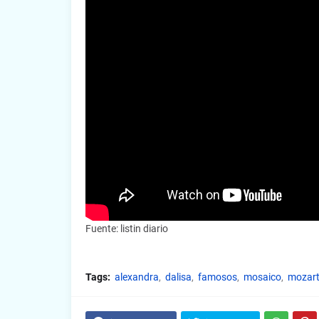
Fuente: listin diario
Tags:
alexandra
dalisa
famosos
mosaico
mozar