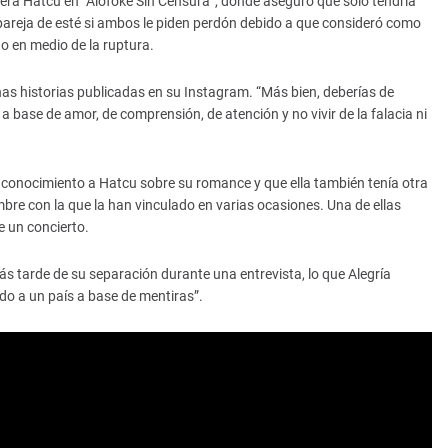
ciera Hatcu en “Alofoke Sin Censura”, donde aseguró que solo tendría
pareja de esté si ambos le piden perdón debido a que consideró como
o en medio de la ruptura.
nas historias publicadas en su Instagram. “Más bien, deberías de
a base de amor, de comprensión, de atención y no vivir de la falacia ni
n conocimiento a Hatcu sobre su romance y que ella también tenía otra
bre con la que la han vinculado en varias ocasiones. Una de ellas
 un concierto.
 tarde de su separación durante una entrevista, lo que Alegría
ndo a un país a base de mentiras”.