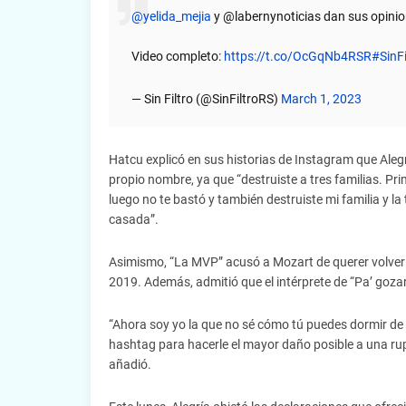
@yelida_mejia
y @labernynoticias dan sus opinione
Video completo:
https://t.co/OcGqNb4RSR
#SinF
— Sin Filtro (@SinFiltroRS)
March 1, 2023
Hatcu explicó en sus historias de Instagram que Aleg
propio nombre, ya que “destruiste a tres familias. Pr
luego no te bastó y también destruiste mi familia y 
casada”.
Asimismo, “La MVP” acusó a Mozart de querer volver c
2019. Además, admitió que el intérprete de “Pa’ gozar
“Ahora soy yo la que no sé cómo tú puedes dormir de 
hashtag para hacerle el mayor daño posible a una ruptu
añadió.