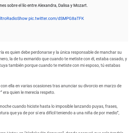
s sobre el lío entre Alexandra, Dalisa y Mozart.
iltroRadioShow
pic.twitter.com/dSMPG8aTFK
ría es quien debe perdonarse y la única responsable de manchar su
imero, la de tu exmarido que cuando te metiste con él, estaba casado, y
la tuya también porque cuando te metiste con mi esposo, tú estabas
on ella en varias ocasiones tras anunciar su divorcio en marzo de
” era quien le merecía respeto.
noche cuando hiciste hasta lo imposible lanzando puyas, frases,
ra que ya de por sí era difícil teniendo a una niña de por medio”,