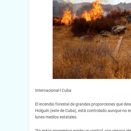
Internacional l Cuba
El incendio forestal de grandes proporciones que de
Holguín (este de Cuba), está controlado aunque no e
lunes medios estatales.
"En estos momentos existe un control, con riesgos ide