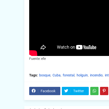
Fuente: efe
Tags:
bosque
Cuba
forestal
holguin
incendio
in
Facebook
Twitter