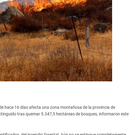
sde hace 16 días afecta una zona montañosa de la provincia de
xtinguido tras quemar 5.347,5 hectáreas de bosques, informaron este
ntificados, del incendio forestal. Aún no se extingue completamente,