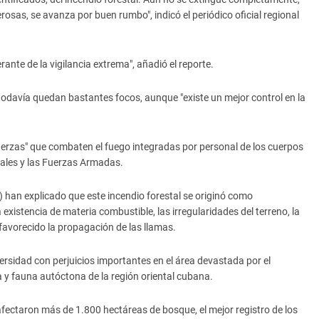
osas, se avanza por buen rumbo", indicó el periódico oficial regional
perante de la vigilancia extrema", añadió el reporte.
e todavía quedan bastantes focos, aunque "existe un mejor control en la
uerzas" que combaten el fuego integradas por personal de los cuerpos
ales y las Fuerzas Armadas.
han explicado que este incendio forestal se originó como
 existencia de materia combustible, las irregularidades del terreno, la
n favorecido la propagación de las llamas.
versidad con perjuicios importantes en el área devastada por el
a y fauna autóctona de la región oriental cubana.
fectaron más de 1.800 hectáreas de bosque, el mejor registro de los