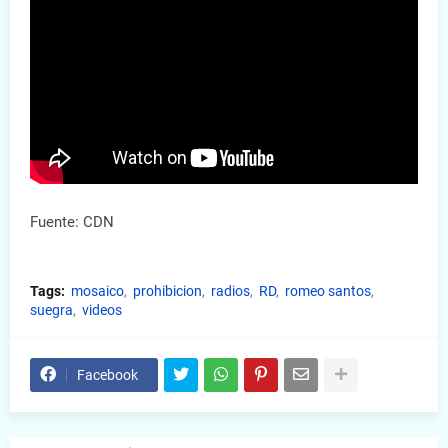
Fuente: CDN
Tags:
mosaico
prohibicion
radios
RD
romeo santos
suegra
videos
Facebook