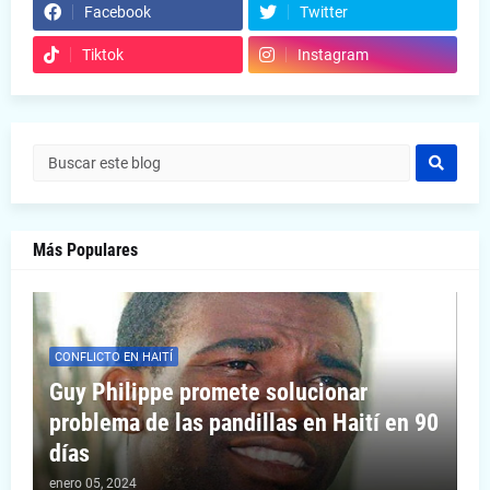
Facebook
Twitter
Tiktok
Instagram
Más Populares
CONFLICTO EN HAITÍ
Guy Philippe promete solucionar
problema de las pandillas en Haití en 90
días
enero 05, 2024