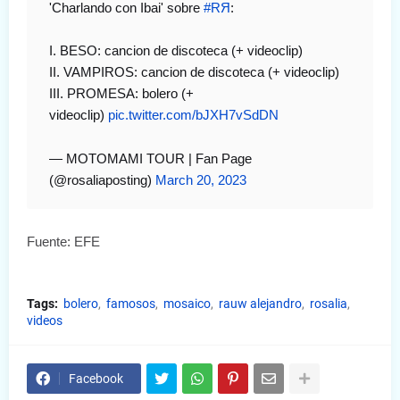
'Charlando con Ibai' sobre
#RЯ
:
I. BESO: cancion de discoteca (+ videoclip)
II. VAMPIROS: cancion de discoteca (+ videoclip)
III. PROMESA: bolero (+
videoclip)
pic.twitter.com/bJXH7vSdDN
— MOTOMAMI TOUR | Fan Page
(@rosaliaposting)
March 20, 2023
Fuente: EFE
Tags:
bolero
famosos
mosaico
rauw alejandro
rosalia
videos
Facebook