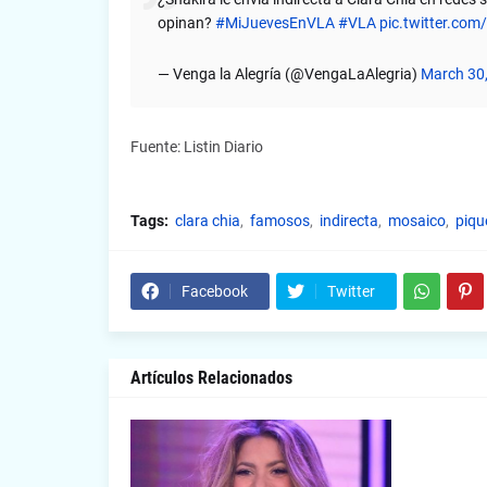
opinan?
#MiJuevesEnVLA
#VLA
pic.twitter.com
— Venga la Alegría (@VengaLaAlegria)
March 30
Fuente: Listin Diario
Tags:
clara chia
famosos
indirecta
mosaico
piqu
Facebook
Twitter
Artículos Relacionados