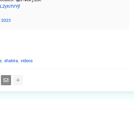
/LZyKrfVYjf
, 2023
e
shakira
videos