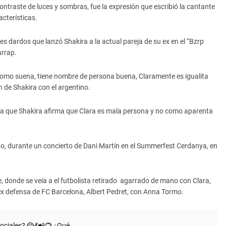
 contraste de luces y sombras, fue la expresión que escribió la cantante
cterísticas.
es dardos que lanzó Shakira a la actual pareja de su ex en el “Bzrp
arrap.
omo suena, tiene nombre de persona buena, Claramente es igualita
n de Shakira con el argentino.
 la que Shakira afirma que Clara es mala persona y no como aparenta
to, durante un concierto de Dani Martín en el Summerfest Cerdanya, en
, donde se veía a el futbolista retirado agarrado de mano con Clara,
ex defensa de FC Barcelona, Albert Pedret, con Anna Tormo.
sociales? 😱💃📲📺 ¿Qué