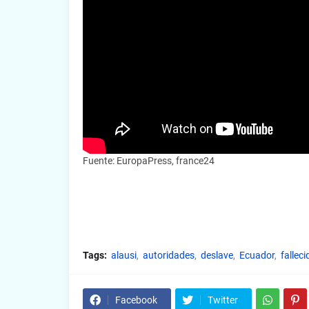
Fuente: EuropaPress, france24
Tags:
alausi
autoridades
deslave
Ecuador
falleci
Facebook
Twitter