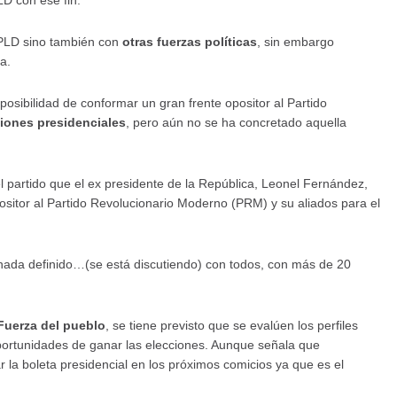
D con ese fin.
 PLD sino también con
otras fuerzas políticas
, sin embargo
za.
osibilidad de conformar un gran frente opositor al Partido
iones presidenciales
, pero aún no se ha concretado aquella
partido que el ex presidente de la República, Leonel Fernández,
ositor al Partido Revolucionario Moderno (PRM) y su aliados para el
 nada definido…(se está discutiendo) con todos, con más de 20
Fuerza del pueblo
, se tiene previsto que se evalúen los perfiles
portunidades de ganar las elecciones. Aunque señala que
la boleta presidencial en los próximos comicios ya que es el