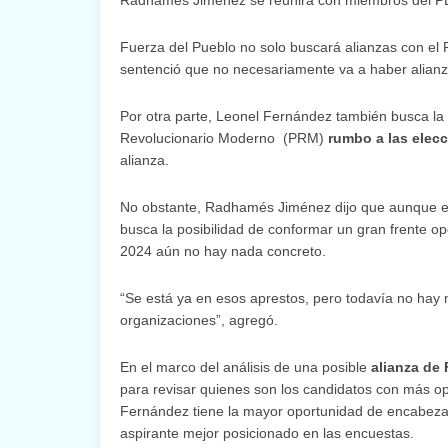
Radhamés Jiménez se reunirá con miembros del PL
Fuerza del Pueblo no solo buscará alianzas con el
sentenció que no necesariamente va a haber alian
Por otra parte, Leonel Fernández también busca la p
Revolucionario Moderno (PRM)
rumbo a las elecc
alianza.
No obstante, Radhamés Jiménez dijo que aunque el 
busca la posibilidad de conformar un gran frente op
2024 aún no hay nada concreto.
“Se está ya en esos aprestos, pero todavía no hay
organizaciones”, agregó.
En el marco del análisis de una posible
alianza de 
para revisar quienes son los candidatos con más o
Fernández tiene la mayor oportunidad de encabezar 
aspirante mejor posicionado en las encuestas.