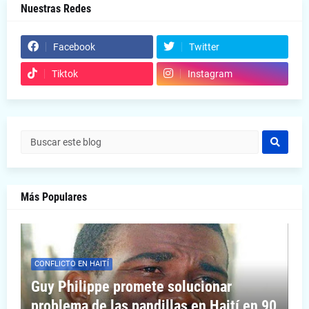
Nuestras Redes
Facebook
Twitter
Tiktok
Instagram
Más Populares
CONFLICTO EN HAITÍ
Guy Philippe promete solucionar
problema de las pandillas en Haití en 90