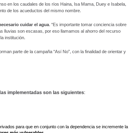
so en los caudales de los ríos Haina, Isa Mama, Duey e Isabela, 
ento de los acueductos del mismo nombre.
necesario cuidar el agua
. “Es importante tomar conciencia sobre 
s lluvias son escasas, por eso llamamos al ahorro del recurso 
a institución.
rman parte de la campaña “Así No”, con la finalidad de orientar y 
das implementadas son las siguientes
:
Incrementar la flota de camiones cisterna privados para que en conjunto con la dependencia se incremente la 
tores más vulnerables
. 