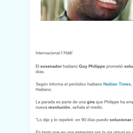
I Haití
Internacional
El
exsenador
haitiano
Guy Philippe
prometió
solu
días.
Según informa el periódico haitiano
Haitian Times
,
Haitiano.
La parada es parte de una
gira
que Philippe ha em
nueva
revolución
, señala el medio.
"Lo dije y lo repetiré: en 90 días puedo
solucionar
En tanto que en una entrevista por la vía virtual en