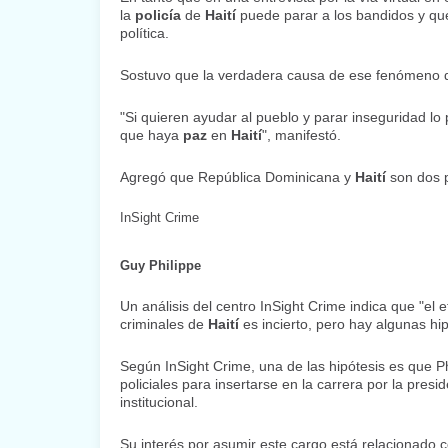
la
policía
de
Haití
puede parar a los bandidos y qu
política.
Sostuvo que la verdadera causa de ese fenómeno 
"Si quieren ayudar al pueblo y parar inseguridad l
que haya
paz
en
Haití
", manifestó.
Agregó que República Dominicana y
Haití
son dos 
InSight Crime
Guy Philippe
Un análisis del centro InSight Crime indica que "el 
criminales de
Haití
es incierto, pero hay algunas hip
Según InSight Crime, una de las hipótesis es que P
policiales para insertarse en la carrera por la presid
institucional.
Su interés por asumir este cargo está relacionado 