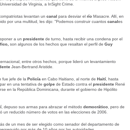
 Universidad de Virginia, a InSight Crime.
 compatriotas levantan un
canal
para desviar el
río
Masacre. Allí, en
bido por una multitud, les dijo: "Podemos construir cuantos
canal
es
eponer a un
presidente
de turno, hasta recibir una condena por el
fico,
son algunos de los hechos que resaltan el perfil de
Guy
nternacional, entre otros hechos, porque lideró un levantamiento
dente
Jean-Bertrand Aristide.
 fue jefe de la
Policía
en Cabo Haitiano, al norte de
Haití
, hasta
ipar en una tentativa de
golpe
de Estado contra el
presidente
René
arse en la República Dominicana, durante el gobierno de Hipólito
í
, depuso sus armas para abrazar el método
democrático
, pero de
ió un reducido número de votos en las elecciones de 2006.
ás de un mes de ser elegido como senador del departamento de
perseguido por más de 10 años por las autoridades