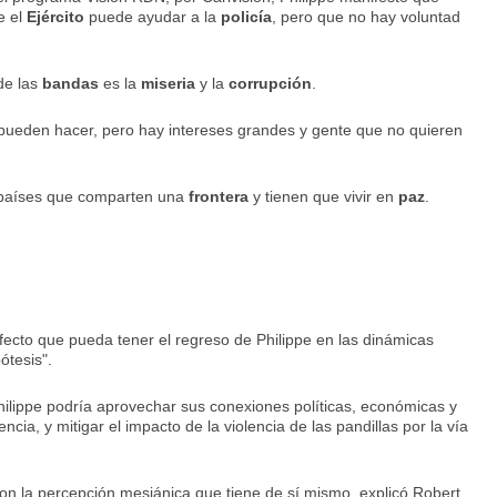
e el
Ejército
puede ayudar a la
policía
, pero que no hay voluntad
de las
bandas
es la
miseria
y la
corrupción
.
o pueden hacer, pero hay intereses grandes y gente que no quieren
países que comparten una
frontera
y tienen que vivir en
paz
.
efecto que pueda tener el regreso de Philippe en las dinámicas
ótesis".
hilippe podría aprovechar sus conexiones políticas, económicas y
encia, y mitigar el impacto de la violencia de las pandillas por la vía
con la percepción mesiánica que tiene de sí mismo, explicó Robert