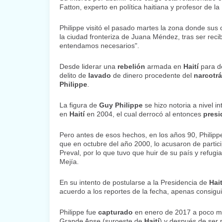
Fatton, experto en política haitiana y profesor de la
Philippe visitó el pasado martes la zona donde sus
la ciudad fronteriza de Juana Méndez, tras ser reci
entendamos necesarios".
Desde liderar una
rebelión
armada en
Haití
para d
delito de
lavado
de dinero procedente del
narcotrá
Philippe
.
La figura de
Guy Philippe
se hizo notoria a nivel i
en
Haití
en 2004, el cual derrocó al entonces
presi
Pero antes de esos hechos, en los años 90, Philippe
que en octubre del año 2000, lo acusaron de partic
Preval, por lo que tuvo que huir de su país y refugi
Mejía.
En su intento de postularse a la Presidencia de
Hait
acuerdo a los reportes de la fecha, apenas consigu
Philippe fue
capturado
en enero de 2017 a poco m
Grande Anse (suroeste de
Haití
) y después de ser 