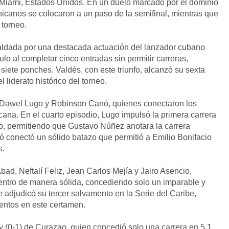
 Miami, Estados Unidos. En un duelo marcado por el dominio
nicanos se colocaron a un paso de la semifinal, mientras que
torneo.
spaldada por una destacada actuación del lanzador cubano
ulo al completar cinco entradas sin permitir carreras,
iete ponches. Valdés, con este triunfo, alcanzó su sexta
 liderato histórico del torneo.
r Dawel Lugo y Robinson Canó, quienes conectaron los
cana. En el cuarto episodio, Lugo impulsó la primera carrera
rdo, permitiendo que Gustavo Núñez anotara la carrera
ó conectó un sólido batazo que permitió a Emilio Bonifacio
s.
ad, Neftalí Feliz, Jean Carlos Mejía y Jairo Asencio,
entro de manera sólida, concediendo solo un imparable y
adjudicó su tercer salvamento en la Serie del Caribe,
entos en este certamen.
 (0-1) de Curazao, quien concedió solo una carrera en 5.1