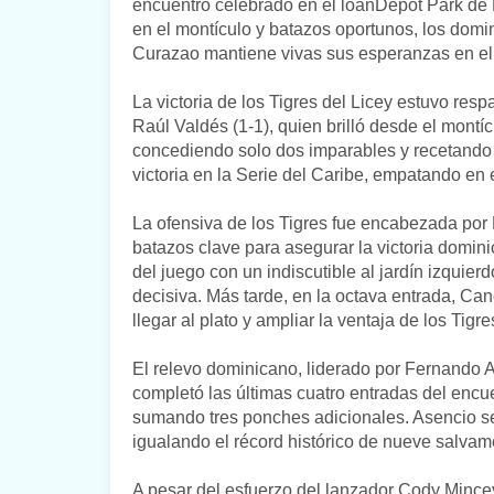
encuentro celebrado en el loanDepot Park de
en el montículo y batazos oportunos, los domi
Curazao mantiene vivas sus esperanzas en el 
La victoria de los Tigres del Licey estuvo re
Raúl Valdés (1-1), quien brilló desde el montíc
concediendo solo dos imparables y recetando s
victoria en la Serie del Caribe, empatando en el
La ofensiva de los Tigres fue encabezada po
batazos clave para asegurar la victoria domini
del juego con un indiscutible al jardín izquie
decisiva. Más tarde, en la octava entrada, Can
llegar al plato y ampliar la ventaja de los Tigre
El relevo dominicano, liderado por Fernando Ab
completó las últimas cuatro entradas del encu
sumando tres ponches adicionales. Asencio se 
igualando el récord histórico de nueve salvam
A pesar del esfuerzo del lanzador Cody Mincey