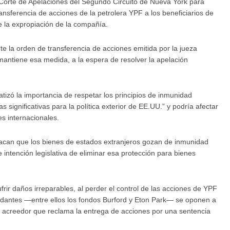
 Corte de Apelaciones del Segundo Circuito de Nueva York para
ansferencia de acciones de la petrolera YPF a los beneficiarios de
de la expropiación de la compañía.
 la orden de transferencia de acciones emitida por la jueza
 mantiene esa medida, a la espera de resolver la apelación
atizó la importancia de respetar los principios de inmunidad
 significativas para la política exterior de EE.UU.” y podría afectar
s internacionales.
acan que los bienes de estados extranjeros gozan de inmunidad
 intención legislativa de eliminar esa protección para bienes
frir daños irreparables, al perder el control de las acciones de YPF
ndantes —entre ellos los fondos Burford y Eton Park— se oponen a
ro acreedor que reclama la entrega de acciones por una sentencia